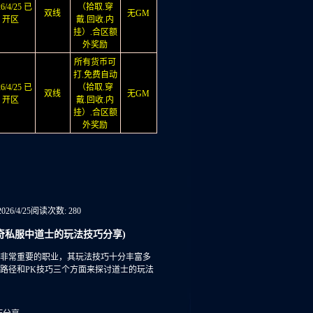
26/4/25 已
（拾取.穿
双线
无GM
开区
戴.回收.内
挂）.合区额
外奖励
所有货币可
打.免费自动
26/4/25 已
（拾取.穿
双线
无GM
开区
戴.回收.内
挂）.合区额
外奖励
026/4/25
阅读次数: 280
奇私服中道士的玩法技巧分享)
非常重要的职业，其玩法技巧十分丰富多
路径和PK技巧三个方面来探讨道士的玩法