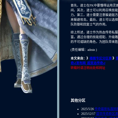
首先，道士在PK中要懂得运用灵
间。其次，道士可以利用召唤技能
力。第三，道士需要注意躲避敌方
来躲避攻击。最后，道士可以选择
队防御和回复士气的作用。
综上所述，道士作为热血传奇私服
富。通过合理的技能搭配、升级路
的不可或缺的角色，为团队带来胜
(责任编辑：admin )
本文来自：》
雄图专区分区表
》
奇sf发布网_超变态传奇sf
转载时请注明出处和网址
其他分区
2025/5/26
传奇最新私服网
2025/12/17
盛世传奇新区