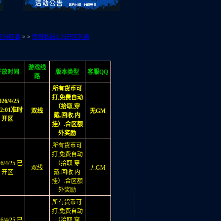
区分区表
> >
传奇私服1.76开区列表
游戏线
开放时间
版本类型
客服QQ
路
所有货币可
打.免费自动
026/4/25
（拾取.穿
02:01准时
双线
无GM
戴.回收.内
开区
挂）.合区额
外奖励
所有货币可
打.免费自动
26/4/25 已
（拾取.穿
双线
无GM
开区
戴.回收.内
挂）.合区额
外奖励
所有货币可
打.免费自动
26/4/25 已
（拾取.穿