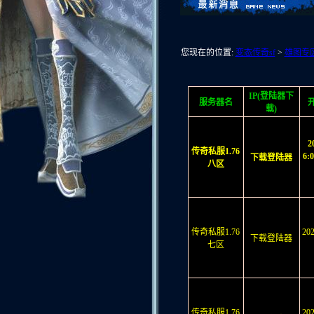
您现在的位置:
变态传奇sf
>
雄图专
IP(登陆器下
服务器名
载)
2
传奇私服1.76
6:
下载登陆器
八区
传奇私服1.76
20
下载登陆器
七区
传奇私服1.76
20